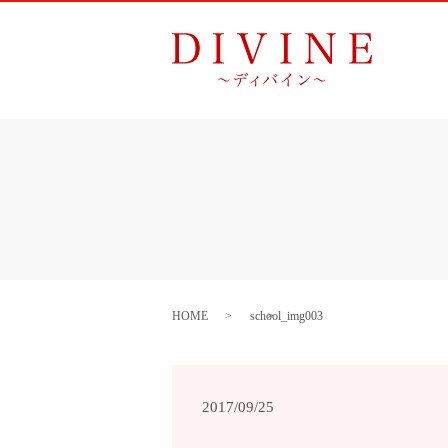
HOME
school_img003
2017/09/25